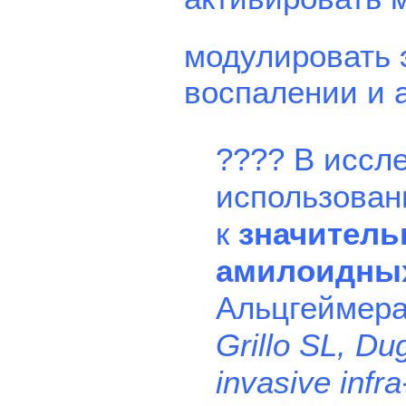
модулировать 
воспалении и 
???? В исслед
использован
к
значитель
амилоидны
Альцгеймера
Grillo SL, Du
invasive infr