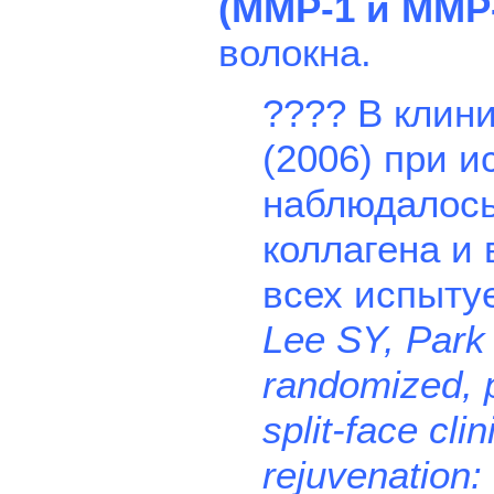
(MMP-1 и MMP
волокна.
???? В клини
(2006) при и
наблюдалось
коллагена и
всех испыту
Lee SY, Park 
randomized, p
split-face cl
rejuvenation: 