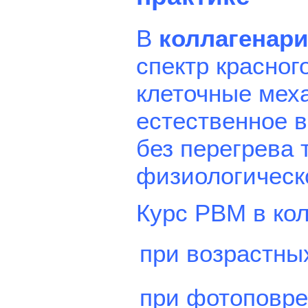
В
коллагенар
спектр красног
клеточные мех
естественное в
без перегрева
физиологическ
Курс PBM в ко
при возрастны
при фотоповре