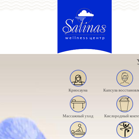
Криосауна
Капсула восстановл
Массажный уход
Кислородный кокте