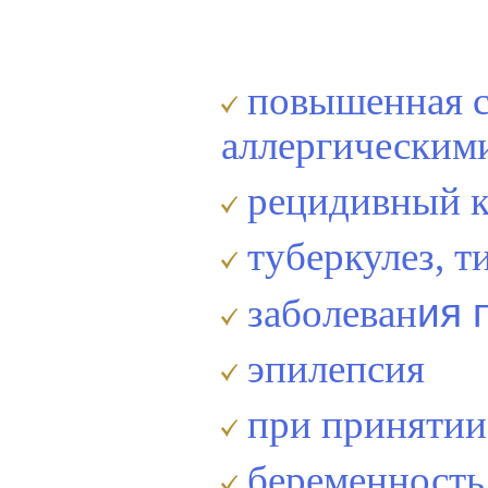
повышенная с
аллергическим
рецидивный 
туберкулез, т
ия 
заболеван
эпилепсия
при принятии
беременность